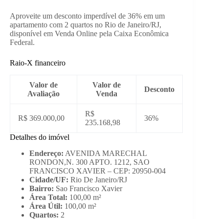
Aproveite um desconto imperdível de 36% em um
apartamento com 2 quartos no Rio de Janeiro/RJ,
disponível em Venda Online pela Caixa Econômica
Federal.
Raio-X financeiro
Valor de
Valor de
Desconto
Avaliação
Venda
R$
R$ 369.000,00
36%
235.168,98
Detalhes do imóvel
Endereço:
AVENIDA MARECHAL
RONDON,N. 300 APTO. 1212, SAO
FRANCISCO XAVIER – CEP: 20950-004
Cidade/UF:
Rio De Janeiro/RJ
Bairro:
Sao Francisco Xavier
Área Total:
100,00 m²
Área Útil:
100,00 m²
Quartos:
2