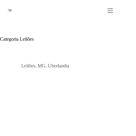
Pular
para
o
conteúdo
Categoria
Leilões
Leilões
,
MG
,
Uberlandia