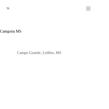
Pular
para
o
conteúdo
Categoria
MS
Campo Grande
,
Leilões
,
MS