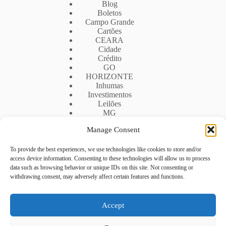
Blog
Boletos
Campo Grande
Cartões
CEARA
Cidade
Crédito
GO
HORIZONTE
Inhumas
Investimentos
Leilões
MG
Mogi Das Cruzes
Manage Consent
MS
RIO DE JANEIRO
RIO DE JANEIRO
To provide the best experiences, we use technologies like cookies to store and/or
Rio De Janeiro
access device information. Consenting to these technologies will allow us to process
RJ
data such as browsing behavior or unique IDs on this site. Not consenting or
Segunda Via
withdrawing consent, may adversely affect certain features and functions.
SP
Uberlandia
UF
Accept