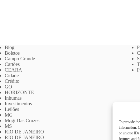
Blog
P
Boletos
C
Campo Grande
S
Cartões
T
CEARA
P
Cidade
Crédito
GO
HORIZONTE
Inhumas
Investimentos
Leilões
MG
Mogi Das Cruzes
To provide the
MS
information. C
RIO DE JANEIRO
or unique IDs 
RIO DE JANEIRO
features and f