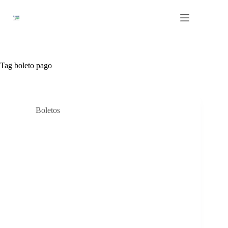
Pular
para
o
conteúdo
Tag
boleto pago
Boletos