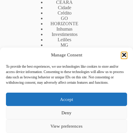
CEARA
Cidade
Crédito
GO
HORIZONTE
Inhumas
Investimentos
Leilões
MG
Mogi Das Cruzes
Manage Consent
MS
RIO DE JANEIRO
RIO DE JANEIRO
To provide the best experiences, we use technologies like cookies to store and/or
Rio De Janeiro
access device information. Consenting to these technologies will allow us to process
RJ
data such as browsing behavior or unique IDs on this site. Not consenting or
Segunda Via
withdrawing consent, may adversely affect certain features and functions.
SP
Uberlandia
UF
Accept
Deny
Política de privacidade
Contato
View preferences
Sobre nós
Termo de uso